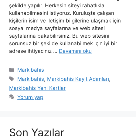
şekilde yapılır. Herkesin siteyi rahatlıkla
kullanabilmesini istiyoruz. Kuruluşta çalışan
kişilerin isim ve iletişim bilgilerine ulaşmak için
sosyal medya sayfalarına ve web sitesi
sayfalarına bakabilirsiniz. Bu web sitesini
sorunsuz bir şekilde kullanabilmek için iyi bir
adrese ihtiyacınız …
Devamını oku
Kategoriler
Markibahis
Etiketler
Markibahis
,
Markibahis Kayıt Adımları
,
Markibahis Yeni Kartlar
Yorum yap
Son Yazılar