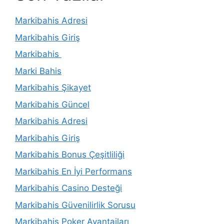
Markibahis Adresi
Markibahis Giriş
Markibahis
Marki Bahis
Markibahis Şikayet
Markibahis Güncel
Markibahis Adresi
Markibahis Giriş
Markibahis Bonus Çeşitliliği
Markibahis En İyi Performans
Markibahis Casino Desteği
Markibahis Güvenilirlik Sorusu
Markibahis Poker Avantajları