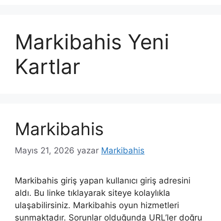
Markibahis Yeni
Kartlar
Markibahis
Mayıs 21, 2026
yazar
Markibahis
Markibahis giriş yapan kullanıcı giriş adresini
aldı. Bu linke tıklayarak siteye kolaylıkla
ulaşabilirsiniz. Markibahis oyun hizmetleri
sunmaktadır. Sorunlar olduğunda URL’ler doğru