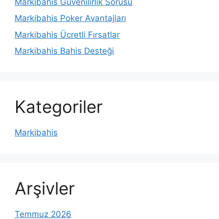
Markibahis Güvenilirlik Sorusu
Markibahis Poker Avantajları
Markibahis Ücretli Fırsatlar
Markibahis Bahis Desteği
Kategoriler
Markibahis
Arşivler
Temmuz 2026