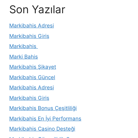
Son Yazılar
Markibahis Adresi
Markibahis Giriş
Markibahis
Marki Bahis
Markibahis Şikayet
Markibahis Güncel
Markibahis Adresi
Markibahis Giriş
Markibahis Bonus Çeşitliliği
Markibahis En İyi Performans
Markibahis Casino Desteği