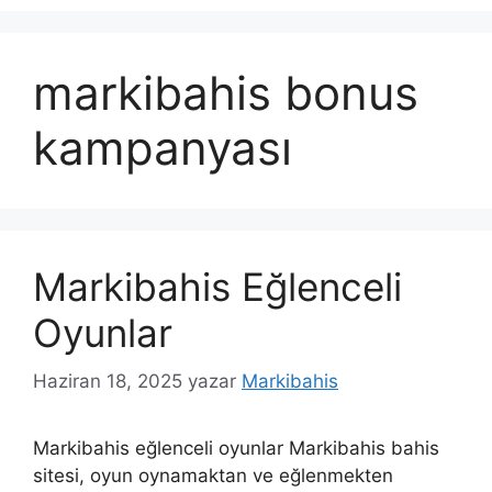
markibahis bonus
kampanyası
Markibahis Eğlenceli
Oyunlar
Haziran 18, 2025
yazar
Markibahis
Markibahis eğlenceli oyunlar Markibahis bahis
sitesi, oyun oynamaktan ve eğlenmekten