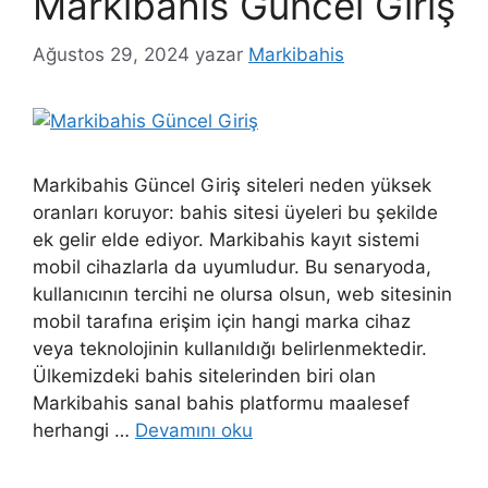
Markibahis Güncel Giriş
Ağustos 29, 2024
yazar
Markibahis
Markibahis Güncel Giriş siteleri neden yüksek
oranları koruyor: bahis sitesi üyeleri bu şekilde
ek gelir elde ediyor. Markibahis kayıt sistemi
mobil cihazlarla da uyumludur. Bu senaryoda,
kullanıcının tercihi ne olursa olsun, web sitesinin
mobil tarafına erişim için hangi marka cihaz
veya teknolojinin kullanıldığı belirlenmektedir.
Ülkemizdeki bahis sitelerinden biri olan
Markibahis sanal bahis platformu maalesef
herhangi …
Devamını oku