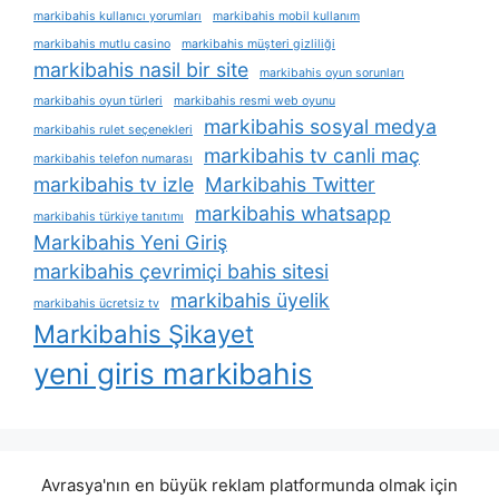
markibahis kullanıcı yorumları
markibahis mobil kullanım
markibahis mutlu casino
markibahis müşteri gizliliği
markibahis nasil bir site
markibahis oyun sorunları
markibahis oyun türleri
markibahis resmi web oyunu
markibahis sosyal medya
markibahis rulet seçenekleri
markibahis tv canli maç
markibahis telefon numarası
markibahis tv izle
Markibahis Twitter
markibahis whatsapp
markibahis türkiye tanıtımı
Markibahis Yeni Giriş
markibahis çevrimiçi bahis sitesi
markibahis üyelik
markibahis ücretsiz tv
Markibahis Şikayet
yeni giris markibahis
Avrasya'nın en büyük reklam platformunda olmak için