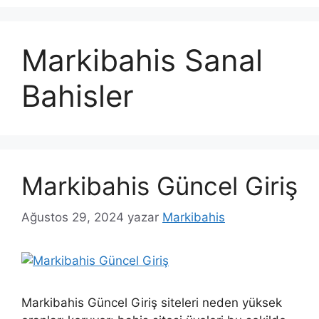
Markibahis Sanal
Bahisler
Markibahis Güncel Giriş
Ağustos 29, 2024
yazar
Markibahis
Markibahis Güncel Giriş siteleri neden yüksek