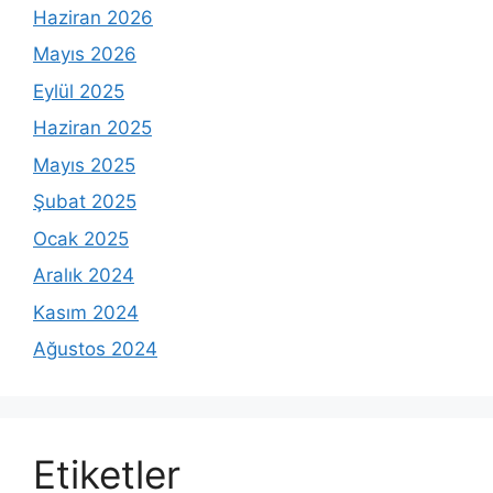
Haziran 2026
Mayıs 2026
Eylül 2025
Haziran 2025
Mayıs 2025
Şubat 2025
Ocak 2025
Aralık 2024
Kasım 2024
Ağustos 2024
Etiketler