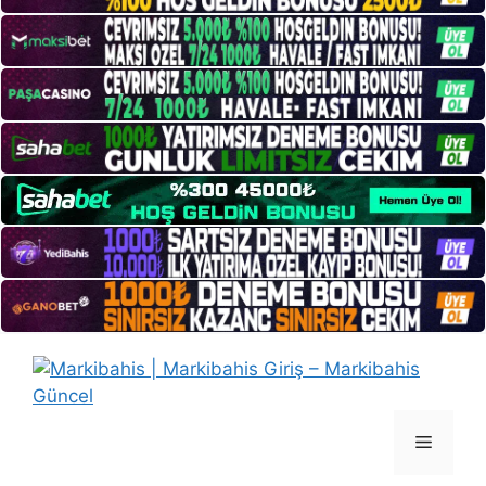
İçeriğe
atla
Menü