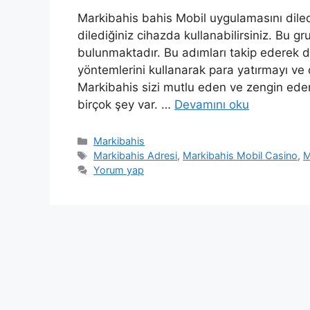
Markibahis bahis Mobil uygulamasını diled
dilediğiniz cihazda kullanabilirsiniz. Bu g
bulunmaktadır. Bu adımları takip ederek di
yöntemlerini kullanarak para yatırmayı ve 
Markibahis sizi mutlu eden ve zengin eden 
birçok şey var. …
Devamını oku
Kategoriler
Markibahis
Etiketler
Markibahis Adresi
,
Markibahis Mobil Casino
,
M
Yorum yap