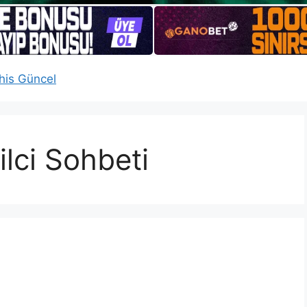
lci Sohbeti