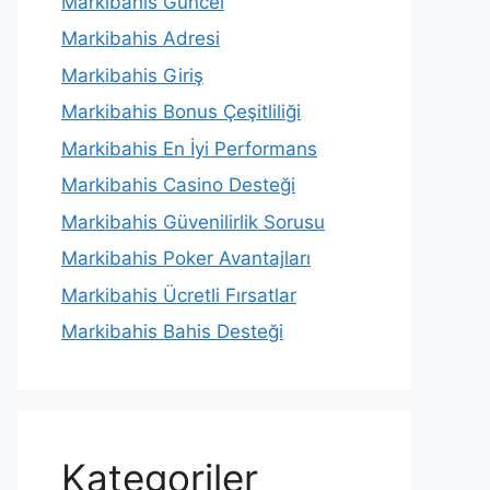
Markibahis Güncel
Markibahis Adresi
Markibahis Giriş
Markibahis Bonus Çeşitliliği
Markibahis En İyi Performans
Markibahis Casino Desteği
Markibahis Güvenilirlik Sorusu
Markibahis Poker Avantajları
Markibahis Ücretli Fırsatlar
Markibahis Bahis Desteği
Kategoriler