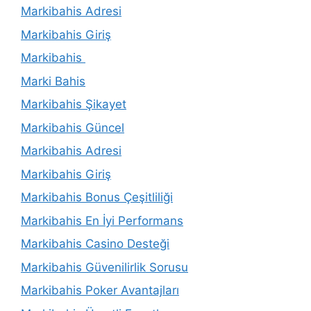
Markibahis Adresi
Markibahis Giriş
Markibahis
Marki Bahis
Markibahis Şikayet
Markibahis Güncel
Markibahis Adresi
Markibahis Giriş
Markibahis Bonus Çeşitliliği
Markibahis En İyi Performans
Markibahis Casino Desteği
Markibahis Güvenilirlik Sorusu
Markibahis Poker Avantajları