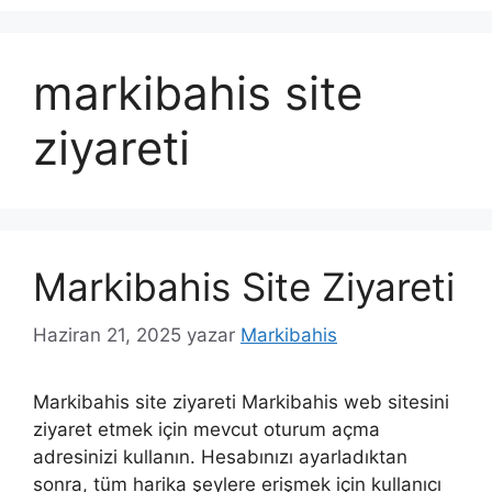
markibahis site
ziyareti
Markibahis Site Ziyareti
Haziran 21, 2025
yazar
Markibahis
Markibahis site ziyareti Markibahis web sitesini
ziyaret etmek için mevcut oturum açma
adresinizi kullanın. Hesabınızı ayarladıktan
sonra, tüm harika şeylere erişmek için kullanıcı