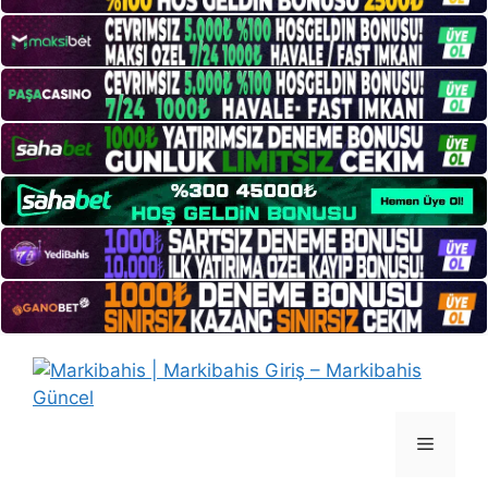
İçeriğe
atla
Menü