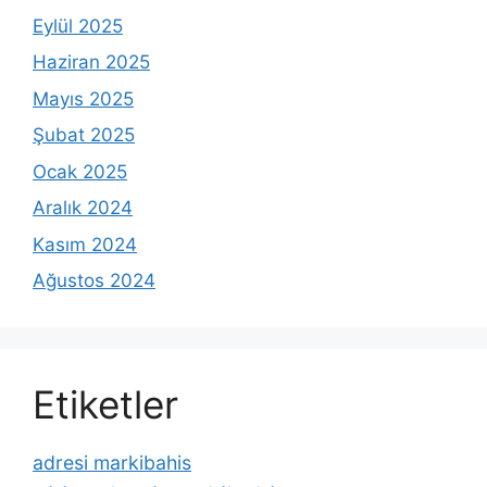
Eylül 2025
Haziran 2025
Mayıs 2025
Şubat 2025
Ocak 2025
Aralık 2024
Kasım 2024
Ağustos 2024
Etiketler
adresi markibahis