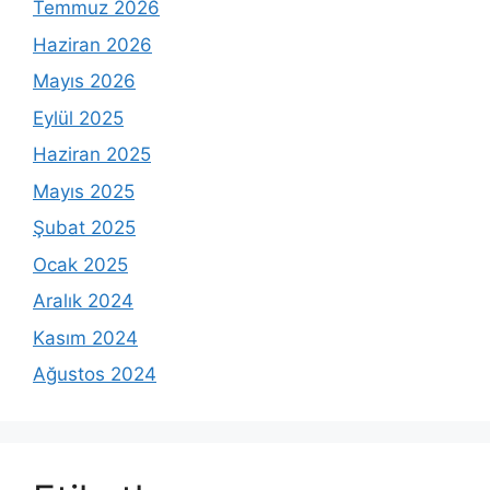
Temmuz 2026
Haziran 2026
Mayıs 2026
Eylül 2025
Haziran 2025
Mayıs 2025
Şubat 2025
Ocak 2025
Aralık 2024
Kasım 2024
Ağustos 2024