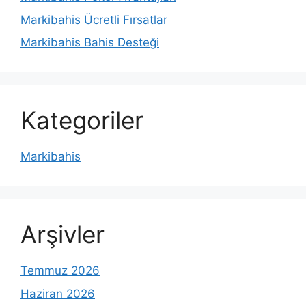
Markibahis Ücretli Fırsatlar
Markibahis Bahis Desteği
Kategoriler
Markibahis
Arşivler
Temmuz 2026
Haziran 2026