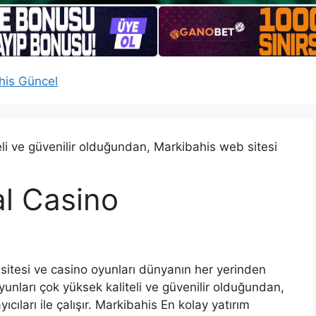
l Casino
sitesi ve casino oyunları dünyanın her yerinden
n oyunları çok yüksek kaliteli ve güvenilir olduğundan,
cıları ile çalışır. Markibahis En kolay yatırım