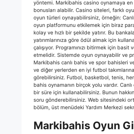
yöntemi. Markibahis casino oynamaya en bas
bonusları alabilir. Casino siteleri, farklı o
oyun türleri oynayabilirsiniz, örneğin: Can
oyun platformunu etkilemek için biraz par
kolay ve hızlı bir şekilde yatırır. Bu ban
yatırımlarınıza göre ödül almak için kullanab
çalışıyor. Programınızı bitirmek için basit ve 
etmelidir. Sistemde oyun oynayabilir ve p
Markibahis canlı bahis ve spor bahisleri v
ve diğer yerlerden en iyi futbol takımların
görebilirsiniz. Futbol, basketbol, tenis, h
bahis oynamanın birçok yolu vardır. Canlı 
bir süre için kullanabilirsiniz. Bunun hak
soru gönderebilirsiniz. Web sitesindeki ort
bölüm, üst menüdeki Yardım Merkezi sekme
Markibahis Oyun Gi