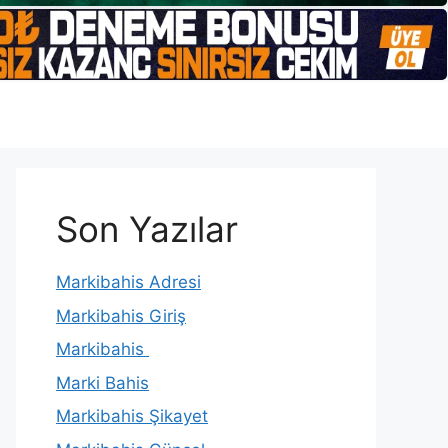
Son Yazılar
Markibahis Adresi
Markibahis Giriş
Markibahis
Marki Bahis
Markibahis Şikayet